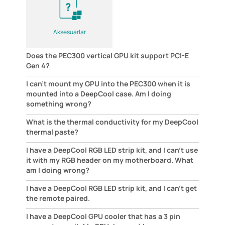
Aksesuarlar
Does the PEC300 vertical GPU kit support PCI-E
Gen 4?
I can't mount my GPU into the PEC300 when it is
mounted into a DeepCool case. Am I doing
something wrong?
What is the thermal conductivity for my DeepCool
thermal paste?
I have a DeepCool RGB LED strip kit, and I can't use
it with my RGB header on my motherboard. What
am I doing wrong?
I have a DeepCool RGB LED strip kit, and I can't get
the remote paired.
I have a DeepCool GPU cooler that has a 3 pin