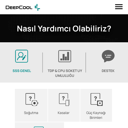
Nasıl Yardımcı Olabiliriz?
SSS GENEL
TDP & CPU SOKET UY
DESTEK
UMLULUĞU
Soğutma
Kasalar
Güç Kaynağı
Birimleri