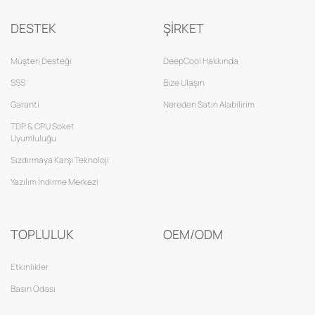
DESTEK
ŞİRKET
Müşteri Desteği
DeepCool Hakkında
SSS
Bize Ulaşın
Garanti
Nereden Satın Alabilirim
TDP & CPU Soket
Uyumluluğu
Sızdırmaya Karşı Teknoloji
Yazılım İndirme Merkezi
TOPLULUK
OEM/ODM
Etkinlikler
Basın Odası