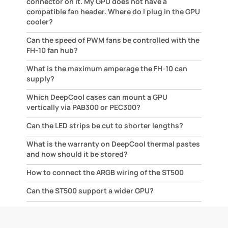
connector on it. My GPU does not have a
compatible fan header. Where do I plug in the GPU
cooler?
Can the speed of PWM fans be controlled with the
FH-10 fan hub?
What is the maximum amperage the FH-10 can
supply?
Which DeepCool cases can mount a GPU
vertically via PAB300 or PEC300?
Can the LED strips be cut to shorter lengths?
What is the warranty on DeepCool thermal pastes
and how should it be stored?
How to connect the ARGB wiring of the ST500
Can the ST500 support a wider GPU?