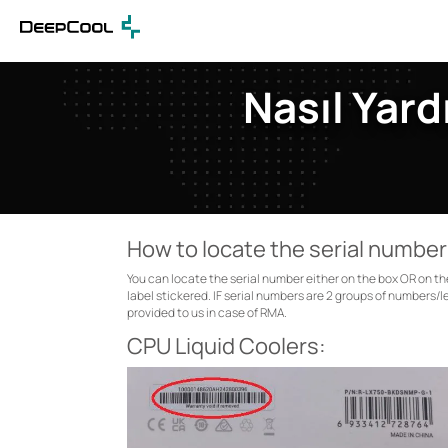
Nasıl Yard
How to locate the serial numbe
You can locate the serial number either on the box OR on the
label stickered. IF serial numbers are 2 groups of numbers/l
provided to us in case of RMA.
CPU Liquid Coolers: