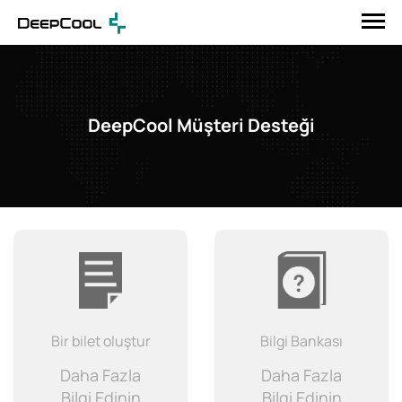
DeepCool Müşteri Desteği
Bir bilet oluştur
Bilgi Bankası
Daha Fazla
Daha Fazla
Bilgi Edinin
Bilgi Edinin