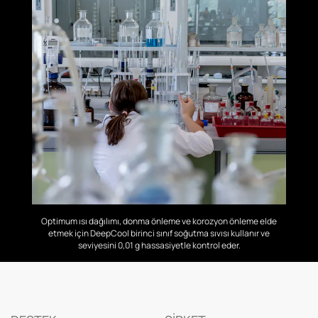
Optimum ısı dağılımı, donma önleme ve korozyon önleme elde
etmek için DeepCool birinci sınıf soğutma sıvısı kullanır ve
seviyesini 0,01 g hassasiyetle kontrol eder.