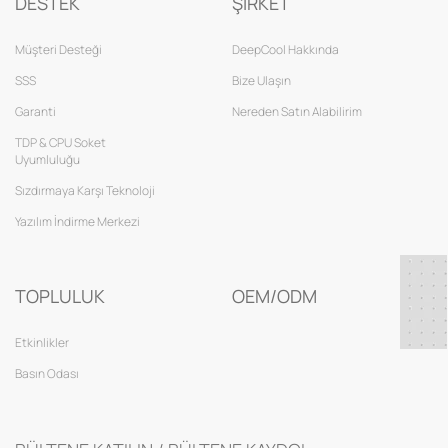
DESTEK
ŞİRKET
Müşteri Desteği
DeepCool Hakkında
SSS
Bize Ulaşın
Garanti
Nereden Satın Alabilirim
TDP & CPU Soket
Uyumluluğu
Sızdırmaya Karşı Teknoloji
Yazılım İndirme Merkezi
TOPLULUK
OEM/ODM
Etkinlikler
Basın Odası