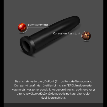
Basınç tahliye torbası, DuPont (E. I. du Pont de Nemours and
Company) tarafından üretilen birinci sınıf EPDM malzemeden
yapılmıştır. Malzeme, esneklik, korozyon önleyici, eskimeye karşı
direnç ve yüksek/düşük yükleme etkisine karşı direnç gibi
özelliklere sahiptir.