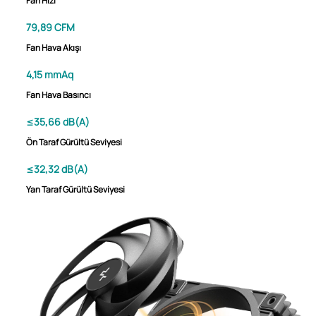
Fan Hızı
79,89 CFM
Fan Hava Akışı
4,15 mmAq
Fan Hava Basıncı
≤35,66 dB(A)
Ön Taraf Gürültü Seviyesi
≤32,32 dB(A)
Yan Taraf Gürültü Seviyesi