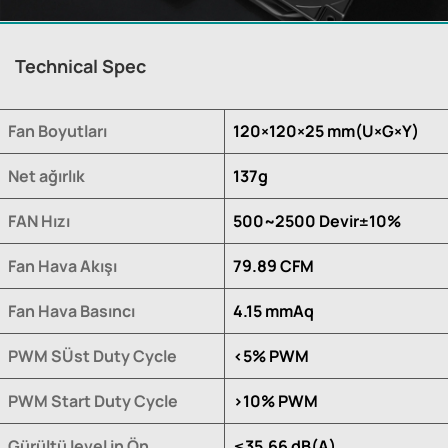
Technical Spec
Fan Boyutları
120×120×25 mm(U×G×Y)
Net ağırlık
137g
FAN Hızı
500~2500 Devir±10%
Fan Hava Akışı
79.89 CFM
Fan Hava Basıncı
4.15 mmAq
PWM SÜst Duty Cycle
<5% PWM
PWM Start Duty Cycle
>10% PWM
Gürültü level in Ön
≤35.66 dB(A)