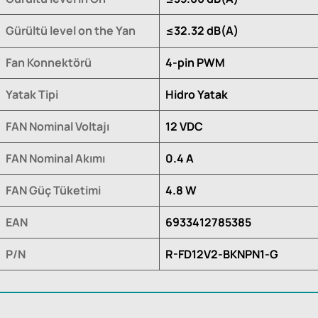
Gürültü level on the Yan
≤32.32 dB(A)
Fan Konnektörü
4-pin PWM
Yatak Tipi
Hidro Yatak
FAN Nominal Voltajı
12 VDC
FAN Nominal Akımı
0.4 A
FAN Güç Tüketimi
4.8 W
EAN
6933412785385
P/N
R-FD12V2-BKNPN1-G