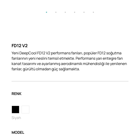
FD12 V2
Yeni DeepCool FD12 V2 performans fanları, popüler FD12 soğutma
fanlarının yeni neslini temsil etmekte. Performans yarı entegre fan
kanat tasarımı ve ayarlanmış aerodinamik mühendisliği ile yenilenen
fanlar, gürültü olmadan güç sağlamakta.
RENK
Siyah
MODEL