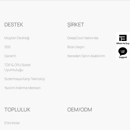
DESTEK
ŞİRKET
Müşteri Desteği
DeepCool Hakkında
SSS
Bize Ulaşın
Garanti
Nereden Satın Alabilirim
TDP & CPU Soket
Uyumluluğu
Sızdırmaya Karşı Teknoloji
Yazılım İndirme Merkezi
TOPLULUK
OEM/ODM
Etkinlikler