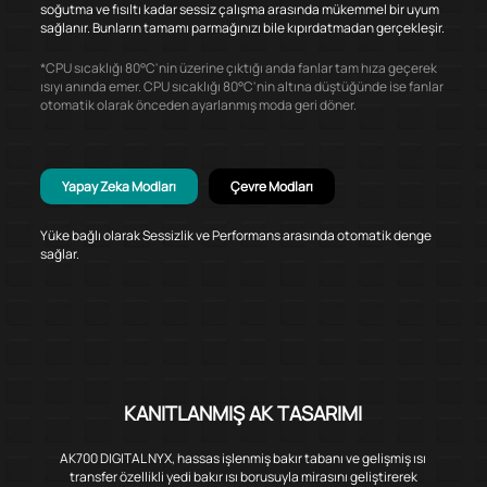
soğutma ve fısıltı kadar sessiz çalışma arasında mükemmel bir uyum
sağlanır. Bunların tamamı parmağınızı bile kıpırdatmadan gerçekleşir.
*CPU sıcaklığı 80°C'nin üzerine çıktığı anda fanlar tam hıza geçerek
ısıyı anında emer. CPU sıcaklığı 80°C'nin altına düştüğünde ise fanlar
otomatik olarak önceden ayarlanmış moda geri döner.
Yapay Zeka Modları
Çevre Modları
Yüke bağlı olarak Sessizlik ve Performans arasında otomatik denge
sağlar.
KANITLANMIŞ AK TASARIMI
AK700 DIGITAL NYX, hassas işlenmiş bakır tabanı ve gelişmiş ısı
transfer özellikli yedi bakır ısı borusuyla mirasını geliştirerek