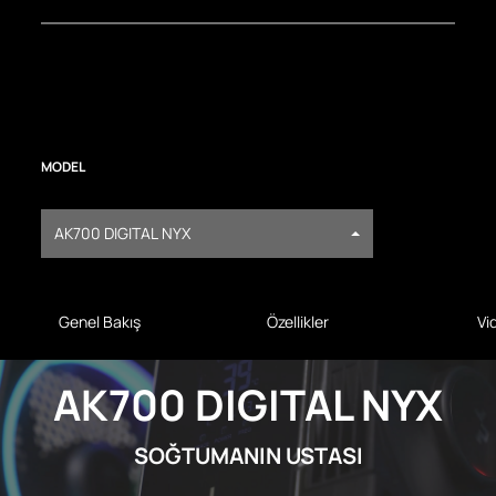
MODEL
AK700 DIGITAL NYX
Genel Bakış
Özellikler
Vi
AK700 DIGITAL NYX
SOĞTUMANIN USTASI