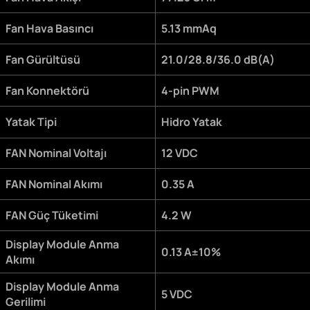
Fan Hava Basıncı
5.13 mmAq
Fan Gürültüsü
21.0/28.8/36.0 dB(A)
Fan Konnektörü
4-pin PWM
Yatak Tipi
Hidro Yatak
FAN Nominal Voltajı
12 VDC
FAN Nominal Akımı
0.35 A
FAN Güç Tüketimi
4.2 W
Display Module Anma
0.13 A±10%
Akımı
Display Module Anma
5 VDC
Gerilimi