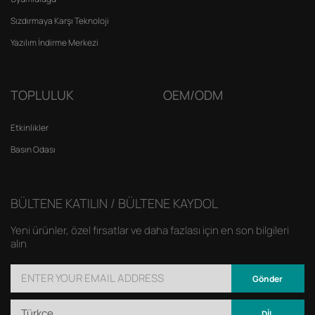
Sızdırmaya Karşı Teknoloji
Yazılım İndirme Merkezi
TOPLULUK
OEM/ODM
Etkinlikler
Basın Odası
BÜLTENE KATILIN / BÜLTENE KAYDOL
Yeni ürünler, özel fırsatlar ve daha fazlası için en son bilgileri
alın
Gönder
Türkçe
DİL