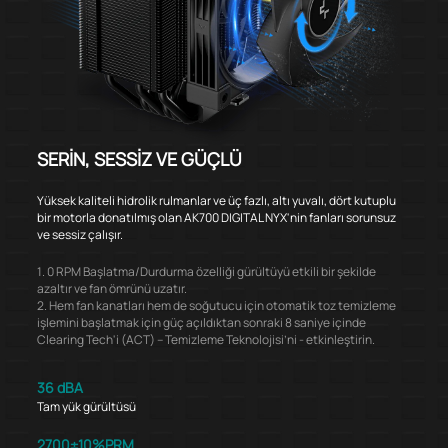
SERİN, SESSİZ VE GÜÇLÜ
Yüksek kaliteli hidrolik rulmanlar ve üç fazlı, altı yuvalı, dört kutuplu
bir motorla donatılmış olan AK700 DIGITAL NYX'nin fanları sorunsuz
ve sessiz çalışır.
1. 0 RPM Başlatma/Durdurma özelliği gürültüyü etkili bir şekilde
azaltır ve fan ömrünü uzatır.
2. Hem fan kanatları hem de soğutucu için otomatik toz temizleme
işlemini başlatmak için güç açıldıktan sonraki 8 saniye içinde
Clearing Tech'i (ACT) – Temizleme Teknolojisi’ni - etkinleştirin.
36 dBA
Tam yük gürültüsü
2700±10%PRM