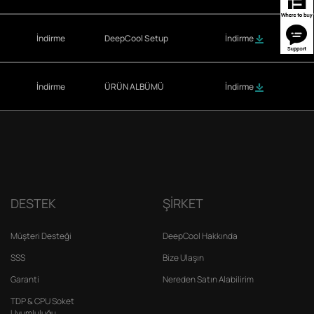
İndirme
DeepCool Setup
İndirme
İndirme
ÜRÜN ALBÜMÜ
İndirme
DESTEK
ŞİRKET
Müşteri Desteği
DeepCool Hakkında
SSS
Bize Ulaşın
Garanti
Nereden Satın Alabilirim
TDP & CPU Soket
Uyumluluğu