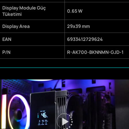
Display Module Güç
0.65 W
Tüketimi
Display Area
29x39 mm
EAN
6933412729624
P/N
R-AK700-BKNNMN-GJD-1