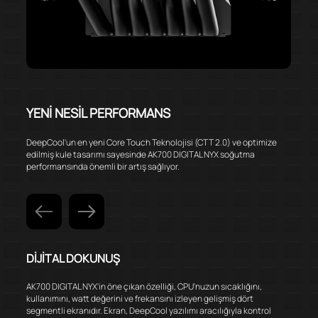
YENİ NESİL PERFORMANS
DeepCool'un en yeni Core Touch Teknolojisi (CTT 2.0) ve optimize
edilmiş kule tasarımı sayesinde AK700 DIGITAL NYX soğutma
performansında önemli bir artış sağlıyor.
DİJİTAL DOKUNUŞ
AK700 DIGITAL NYX'in öne çıkan özelliği, CPU'nuzun sıcaklığını,
kullanımını, watt değerini ve frekansını izleyen gelişmiş dört
segmentli ekranıdır. Ekran, DeepCool yazılımı aracılığıyla kontrol