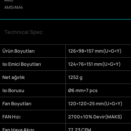
AM5/AM4
Technical Spec
Ürün Boyutları
126×98×157 mm(U×G×Y)
Isı Emici Boyutları
124×76×151 mm(U×G×Y)
Net ağırlık
1252 g
Isı Borusu
Ø6 mm×7 pcs
Fan Boyutları
120×120×25 mm(U×G×Y)
FAN Hızı
2700±10% Devir(MAKS)
Fan Hava Akışı
77.23 CFM