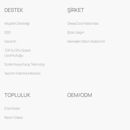
DESTEK
ŞİRKET
Müşteri Desteği
DeepCool Hakkında
SSS
Bize Ulaşın
Garanti
Nereden Satın Alabilirim
TDP & CPU Soket
Uyumluluğu
Sızdırmaya Karşı Teknoloji
Yazılım İndirme Merkezi
TOPLULUK
OEM/ODM
Etkinlikler
Basın Odası