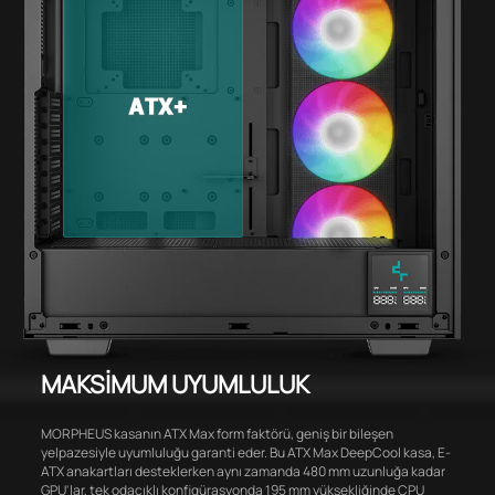
MAKSİMUM UYUMLULUK
MORPHEUS kasanın ATX Max form faktörü, geniş bir bileşen
yelpazesiyle uyumluluğu garanti eder. Bu ATX Max DeepCool kasa, E-
ATX anakartları desteklerken aynı zamanda 480 mm uzunluğa kadar
GPU'lar, tek odacıklı konfigürasyonda 195 mm yüksekliğinde CPU