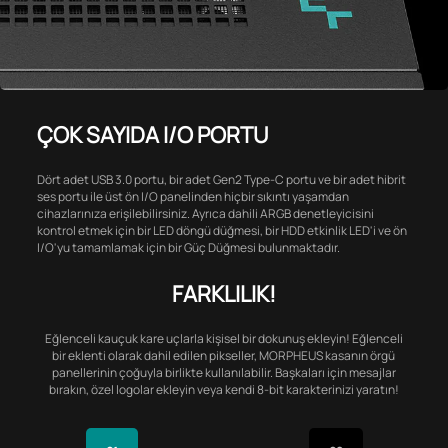
ÇOK SAYIDA I/O PORTU
Dört adet USB 3.0 portu, bir adet Gen2 Type-C portu ve bir adet hibrit
ses portu ile üst ön I/O panelinden hiçbir sıkıntı yaşamdan
cihazlarınıza erişilebilirsiniz. Ayrıca dahili ARGB denetleyicisini
kontrol etmek için bir LED döngü düğmesi, bir HDD etkinlik LED'i ve ön
I/O'yu tamamlamak için bir Güç Düğmesi bulunmaktadır.
FARKLILIK!
Eğlenceli kauçuk kare uçlarla kişisel bir dokunuş ekleyin! Eğlenceli
bir eklenti olarak dahil edilen pikseller, MORPHEUS kasanın örgü
panellerinin çoğuyla birlikte kullanılabilir. Başkaları için mesajlar
bırakın, özel logolar ekleyin veya kendi 8-bit karakterinizi yaratın!