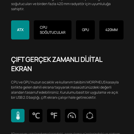
soğutucuları ve birden fazla 420 mm radyatör için uyumluluğa
sahiptir.
CPU
ATX
GPU
420MM
SOĞUTUCULAR
ÇIFT GERÇEK ZAMANLI DİJİTAL
EKRAN
CPU ve GPU'nuzun sıcaklık ve kullanım takibini MORPHEUS kasayla
birlikte gelen dahili ekrana taşıyarak masaüstünüzdeki değerli
alandan tasarruf edebilirsiniz. Kurulumu basit bir uygulama ve açık
bir USB 2.0 başlığı, çift ekranı çalışır hale getirecektir.
℃
℉
*Donanım yapılandırmalarındaki, sorgulama sürelerindeki ve sistem