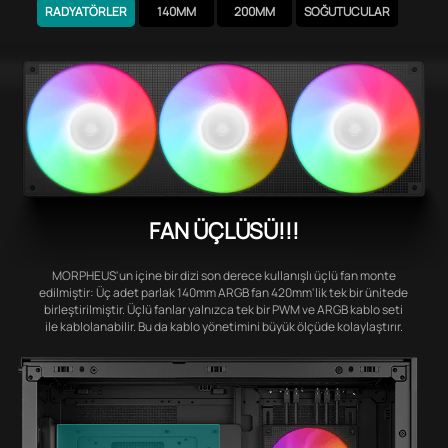
RADYATÖRLER
140MM
200MM
SOĞUTUCULAR
FAN ÜÇLÜSÜ!!!
MORPHEUS'un içine bir dizi son derece kullanışlı üçlü fan monte
edilmiştir: Üç adet parlak 140mm ARGB fan 420mm'lik tek bir ünitede
birleştirilmiştir. Üçlü fanlar yalnızca tek bir PWM ve ARGB kablo seti
ile kablolanabilir. Bu da kablo yönetimini büyük ölçüde kolaylaştırır.