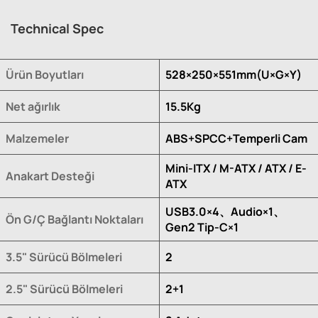
Technical Spec
Ürün Boyutları
528×250×551mm(U×G×Y)
Net ağırlık
15.5Kg
Malzemeler
ABS+SPCC+Temperli Cam
Mini-ITX / M-ATX / ATX / E-
Anakart Desteği
ATX
USB3.0×4、Audio×1、
Ön G/Ç Bağlantı Noktaları
Gen2 Tip-C×1
3.5" Sürücü Bölmeleri
2
2.5" Sürücü Bölmeleri
2+1