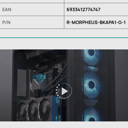
EAN
6933412774747
P/N
R-MORPHEUS-BKAPA1-G-1