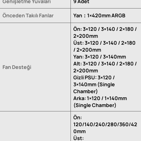
Genişletme Yuvaları
9 Adet
Önceden Takılı Fanlar
Yan：1×420mm ARGB
Ön: 3×120 / 3×140 / 2×180 /
2×200mm
Üst: 3×120 / 3×140 / 2×180
/ 2×200mm
Yan: 3×120 / 3×140mm
Alt: 3×120 / 3×140 / 2×180 /
Fan Desteği
2×200mm
Gizli PSU: 3×120 /
3×140mm (Single
Chamber)
Arka: 1×120 / 1×140mm
(Single Chamber)
Ön:
120/140/240/280/360/42
0mm
Üst: