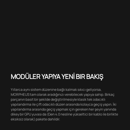
MODÜLER YAPIYA YENİ BIR BAKIŞ
Yıllarca aynı sistem düzenine bağlı kalmak sıkıcı geliyorsa,
MORPHEUS tam olarak aradığınızı verebilecek yapıya sahip. Birkaç
parçanın basit bir şekilde değiştirilmesiyle klasik tek odacıklı
yapılandırma ile çift odacıklı düzen arasında kolayca geçiş yapın. İki
yapılandırma arasında geçiş yapmak için gereken her şeyin yanında
dikey bir GPU yuvası da (Gen 4.0 nesline yükseltici bir kablo ile birlikte
eksiksiz olarak) pakete dahildir.