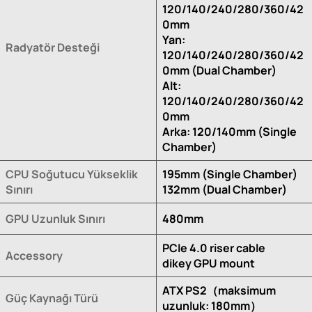
120/140/240/280/360/42
0mm
Yan:
Radyatör Desteği
120/140/240/280/360/42
0mm (Dual Chamber)
Alt:
120/140/240/280/360/42
0mm
Arka: 120/140mm (Single
Chamber)
CPU Soğutucu Yükseklik
195mm (Single Chamber)
Sınırı
132mm (Dual Chamber)
GPU Uzunluk Sınırı
480mm
PCIe 4.0 riser cable
Accessory
dikey GPU mount
ATX PS2（maksimum
Güç Kaynağı Türü
uzunluk: 180mm）