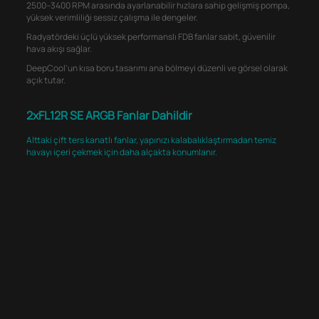
2500–3400 RPM arasında ayarlanabilir hızlara sahip gelişmiş pompa,
yüksek verimliliği sessiz çalışma ile dengeler.
Radyatördeki üçlü yüksek performanslı FDB fanlar sabit, güvenilir
hava akışı sağlar.
DeepCool'un kısa boru tasarımı ana bölmeyi düzenli ve görsel olarak
açık tutar.
2xFL12R SE ARGB Fanlar Dahildir
Alttaki çift ters kanatlı fanlar, yapınızı kalabalıklaştırmadan temiz
havayı içeri çekmek için daha alçakta konumlanır.