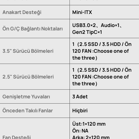
Anakart Desteği
Mini-ITX
USB3.0×2、Audio×1、
Ön G/Ç Bağlantı Noktaları
Gen2 TipC×1
1（2.5 SSD / 3.5 HDD / Ön
3.5" Sürücü Bölmeleri
120 FAN :Choose one of
the three）
1（2.5 SSD / 3.5 HDD / Ön
2.5" Sürücü Bölmeleri
120 FAN :Choose one of
the three）
Genişletme Yuvaları
3 Adet
Önceden Takılı Fanlar
Hiçbiri
Üst:1×120 mm
Ön: NA
Fan Desteği
Arka: 2×120 mm