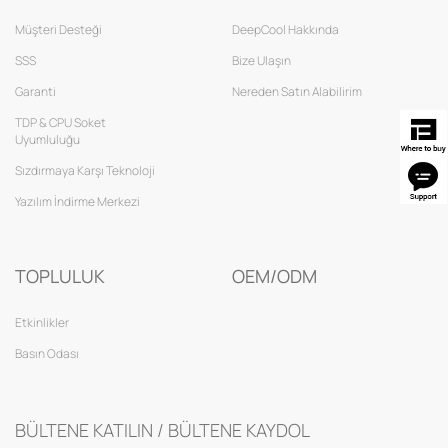
Müşteri Desteği
DeepCool Hakkında
SSS
Bize Ulaşın
Garanti
Nereden Satın Alabilirim
TDP & CPU Soket
Uyumluluğu
Sızdırmaya Karşı Teknoloji
Yazılım İndirme Merkezi
TOPLULUK
OEM/ODM
Etkinlikler
Basın Odası
BÜLTENE KATILIN / BÜLTENE KAYDOL