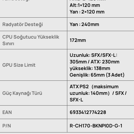
Alt:1×120 mm
Yan : 2×120 mm
Radyatör Desteği
Yan : 240mm
CPU Soğutucu Yükseklik
172mm
Sınırı
Uzunluk: SFX/SFX-L:
305mm / ATX: 230mm
GPU Size Limit
yükseklik: 138mm
Genişlik: 65mm (3 Adet)
ATX PS2（maksimum
Güç Kaynağı Türü
uzunluk: 140mm）/ SFX /
SFX-L
EAN
6933412774228
P/N
R-CH170-BKNPI0D-G-1