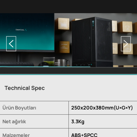
Technical Spec
Ürün Boyutları
250x200x380mm(U×G×Y)
Net ağırlık
3.3Kg
Malzemeler
ABS+SPCC