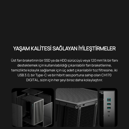
YAŞAM KALİTESİ SAĞLAYAN İYİLEŞTİRMELER
Üst fan braketinin bir SSD ya da HDD sürücüyü veya 120 mm'lik bir fanı
desteklemek için kullanılabildiği çıkarılabilir fan braketlerine,
temizlikte kolaylık sağlamak için üç adet çıkarılabilir toz filtresine, iki
USB 3.0, bir Type-C ve bir hibrit ses portuna sahip olan CH170
DIGITAL, sizin için her şeyi biraz daha kolaylaştırır.