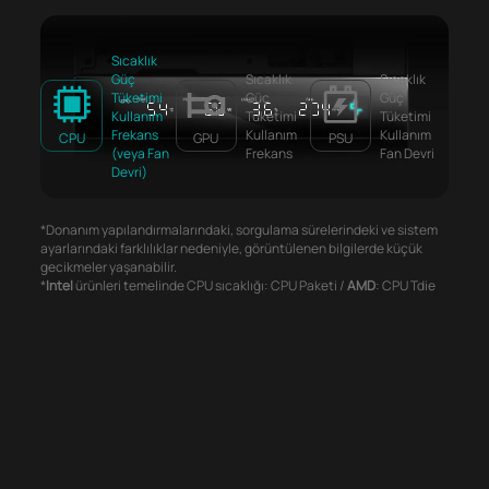
Sıcaklık
Güç
Sıcaklık
Sıcaklık
Tüketimi
Güç
Güç
Kullanım
Tüketimi
Tüketimi
Frekans
Kullanım
Kullanım
CPU
GPU
PSU
(veya Fan
Frekans
Fan Devri
Devri)
*Donanım yapılandırmalarındaki, sorgulama sürelerindeki ve sistem
ayarlarındaki farklılıklar nedeniyle, görüntülenen bilgilerde küçük
gecikmeler yaşanabilir.
*
Intel
ürünleri temelinde CPU sıcaklığı: CPU Paketi /
AMD
: CPU Tdie