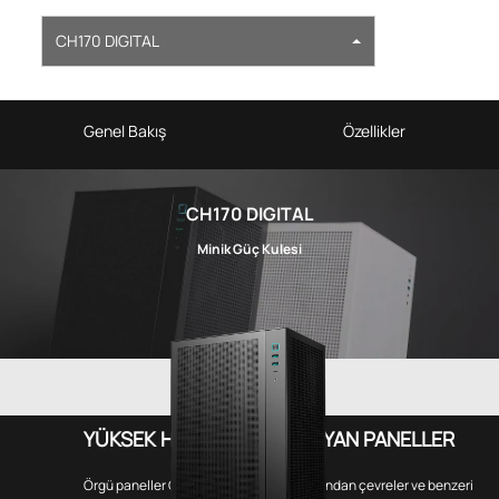
CH170 DIGITAL
Genel Bakış
Özellikler
CH170 DIGITAL
Minik Güç Kulesi
YÜKSEK HAVA AKIŞI SAĞLAYAN PANELLER
Örgü paneller CH170 DIGITAL'i dört bir yandan çevreler ve benzeri